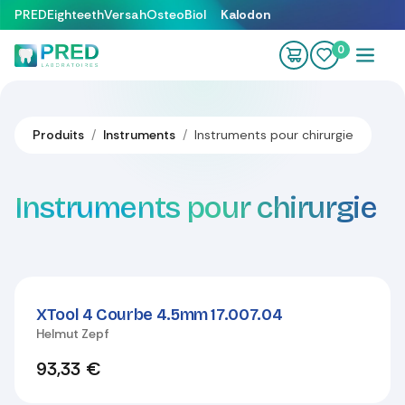
Se rendre au contenu
PRED
Eighteeth
Versah
OsteoBiol
Kalodon
0
Produits
Instruments
Instruments pour chirurgie
Instruments pour chirurgie
XTool 4 Courbe 4.5mm 17.007.04
Helmut Zepf
93,33
€