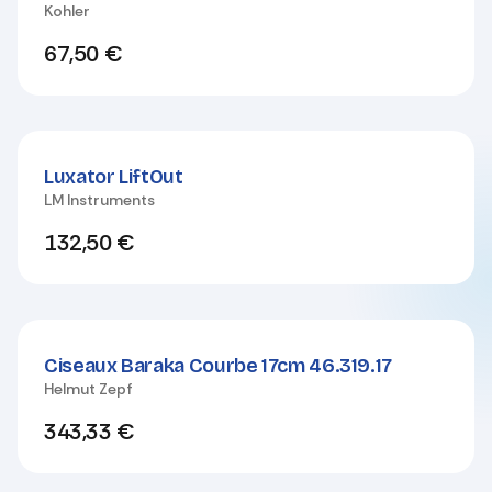
Kohler
67,50
€
Luxator LiftOut
LM Instruments
132,50
€
Ciseaux Baraka Courbe 17cm 46.319.17
Helmut Zepf
343,33
€