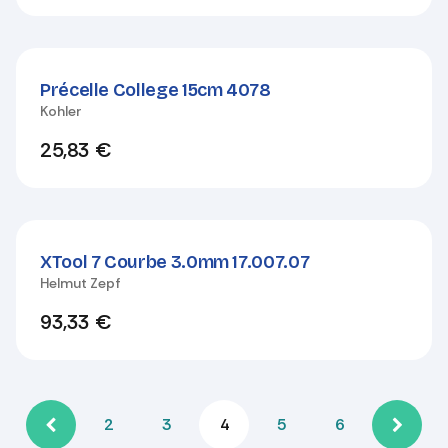
Précelle College 15cm 4078
Kohler
25,83
€
XTool 7 Courbe 3.0mm 17.007.07
Helmut Zepf
93,33
€
2
3
4
5
6