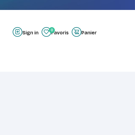
0
Sign in
Favoris
Panier
z-nous
Créer un compte