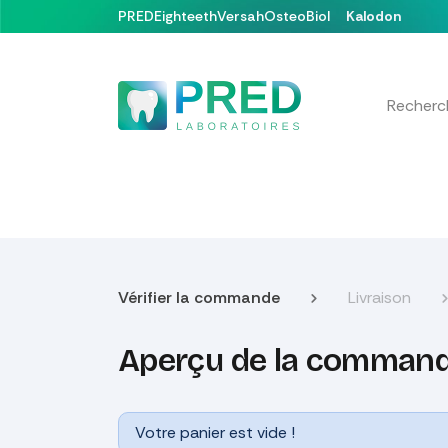
Se rendre au contenu
PRED
Eighteeth
Versah
OsteoBiol
Kalodon
Nos produits
Formations & Événements
Vérifier la commande
Livraison
Aperçu de la comman
Votre panier est vide !