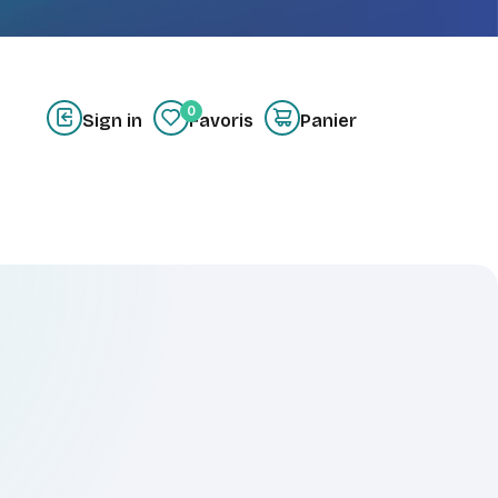
0
Sign in
Favoris
Panier
z-nous
Créer un compte