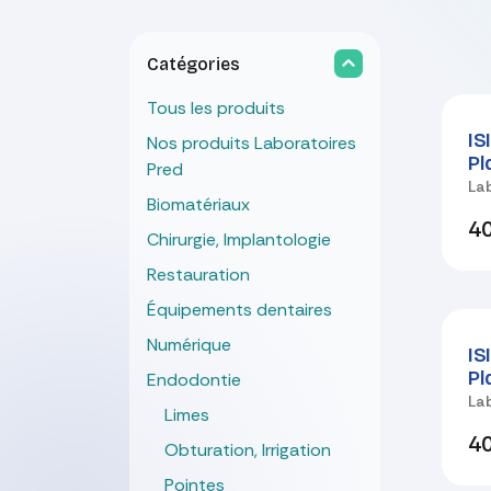
Catégories
Tous les produits
IS
Nos produits Laboratoires
Pl
Pred
La
Biomatériaux
40
Chirurgie, Implantologie
Restauration
Équipements dentaires
Numérique
IS
Pl
Endodontie
La
Limes
40
Obturation, Irrigation
Pointes