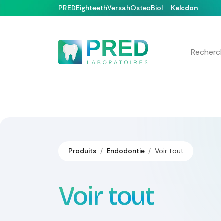
Se rendre au contenu
PRED
Eighteeth
Versah
OsteoBiol
Kalodon
Nos produits
Formations & Événements
Produits
Endodontie
Voir tout
Voir tout