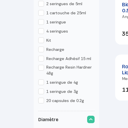
2 seringues de 5ml
Bi
0.
1 cartouche de 25ml
An
1 seringue
4 seringues
35
Kit
Recharge
Recharge Adhésif 15 ml
Ro
Recharge Resin Hardner
Li
48g
Med
1 seringue de 4g
11
1 seringue de 3g
20 capsules de 0.2g
Diamètre