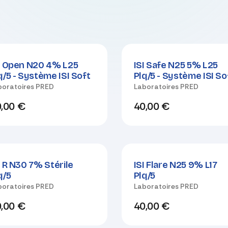
I Open N20 4% L25
ISI Safe N25 5% L25
q/5 - Système ISI Soft
Plq/5 - Système ISI So
boratoires PRED
Laboratoires PRED
,00
€
40,00
€
I R N30 7% Stérile
ISI Flare N25 9% L17
q/5
Plq/5
boratoires PRED
Laboratoires PRED
,00
€
40,00
€