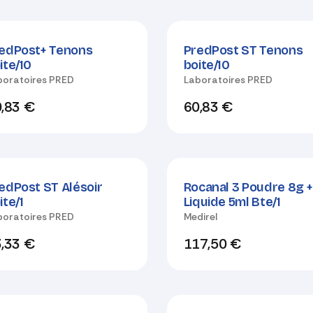
veau !
Nouveau !
edPost+ Tenons
PredPost ST Tenons
ite/10
boite/10
boratoires PRED
Laboratoires PRED
,83
€
60,83
€
veau !
edPost ST Alésoir
Rocanal 3 Poudre 8g 
ite/1
Liquide 5ml Bte/1
boratoires PRED
Medirel
,33
€
117,50
€