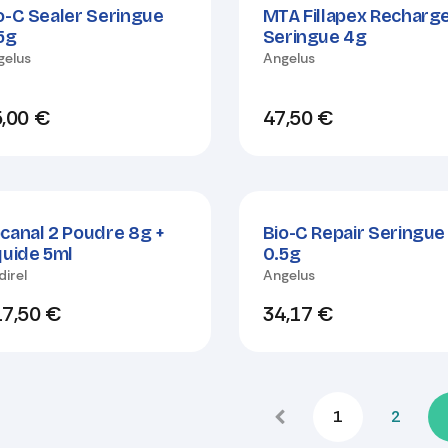
o-C Sealer Seringue
MTA Fillapex Recharg
5g
Seringue 4g
gelus
Angelus
,00
€
47,50
€
canal 2 Poudre 8g +
Bio-C Repair Seringue
quide 5ml
0.5g
irel
Angelus
7,50
€
34,17
€
1
2