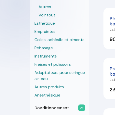
Autres
Nou
Voir tout
Pr
Esthétique
bo
La
Empreintes
90
Colles, adhésifs et ciments
Rebasage
Instruments
Nou
Fraises et polissoirs
Pr
Adaptateurs pour seringue
bo
air-eau
La
Autres produits
23
Anesthésique
Conditionnement