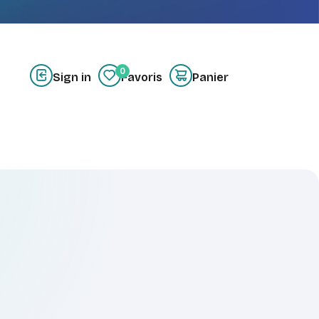
0
Sign in
Favoris
Panier
z-nous
Créer un compte