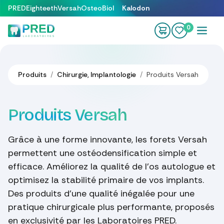
Se rendre au contenu
PRED
Eighteeth
Versah
OsteoBiol
Kalodon
0
Produits
Chirurgie, Implantologie
Produits Versah
Produits Versah
Grâce à une forme innovante, les forets Versah
permettent une ostéodensification simple et
efficace. Améliorez la qualité de l'os autologue et
optimisez la stabilité primaire de vos implants.
Des produits d'une qualité inégalée pour une
pratique chirurgicale plus performante, proposés
en exclusivité par les Laboratoires PRED.