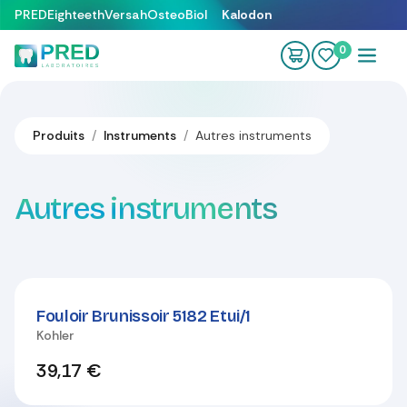
Se rendre au contenu
PRED
Eighteeth
Versah
OsteoBiol
Kalodon
0
Produits
Instruments
Autres instruments
Autres instruments
Fouloir Brunissoir 5182 Etui/1
Kohler
39,17
€