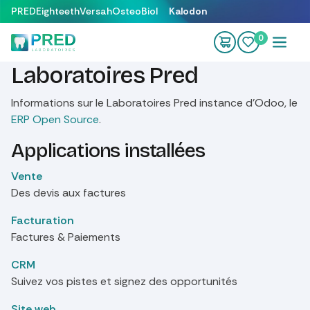
Se rendre au contenu
PRED
Eighteeth
Versah
OsteoBiol
Kalodon
0
Laboratoires Pred
Informations sur le Laboratoires Pred instance d'Odoo, le
ERP Open Source
.
Applications installées
Vente
Des devis aux factures
Facturation
Factures & Paiements
CRM
Suivez vos pistes et signez des opportunités
Site web