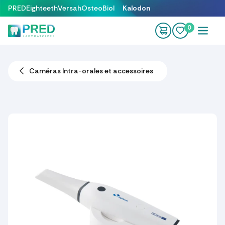
Se rendre au contenu
PRED
Eighteeth
Versah
OsteoBiol
Kalodon
0
Caméras Intra-orales et accessoires