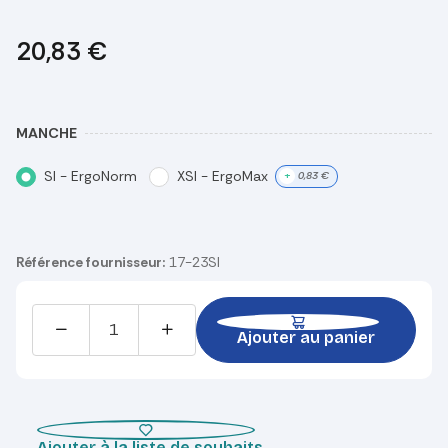
20,83
€
MANCHE
SI - ErgoNorm
XSI - ErgoMax
+
0,83
€
Référence fournisseur:
17-23SI
Ajouter au panier
Ajouter à la liste de souhaits