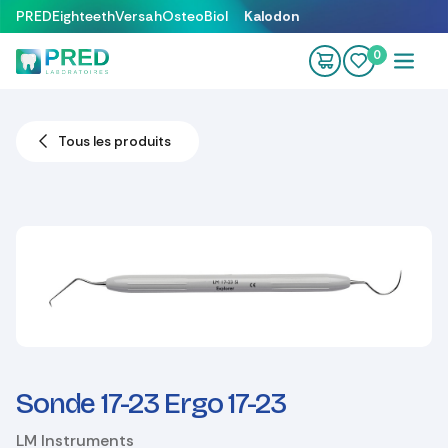
Se rendre au contenu
PRED
Eighteeth
Versah
OsteoBiol
Kalodon
0
Tous les produits
Sonde 17-23 Ergo 17-23
LM Instruments