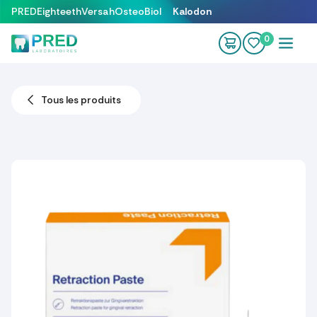
Se rendre au contenu
PRED
Eighteeth
Versah
OsteoBiol
Kalodon
0
Tous les produits