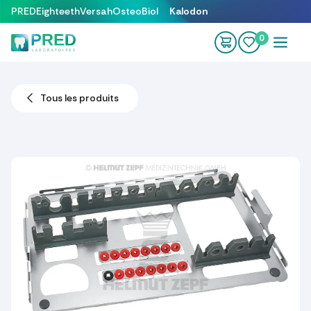
Se rendre au contenu
PRED
Eighteeth
Versah
OsteoBiol
Kalodon
0
Tous les produits