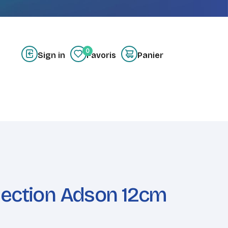
0
Sign in
Favoris
Panier
z-nous
Créer un compte
section Adson 12cm