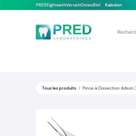
Se rendre au contenu
PRED
Eighteeth
Versah
OsteoBiol
Kalodon
Nos produits
Formations & Événements
Tous les produits
Pince à Dissection Adson