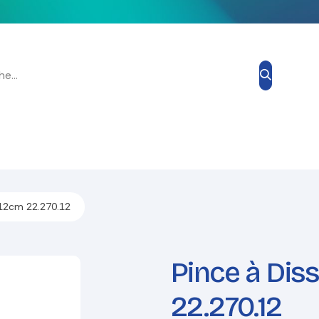
Grand Prix Esthétique
Blog
À propos de nous
Contacte
 12cm 22.270.12
Pince à Dis
22.270.12