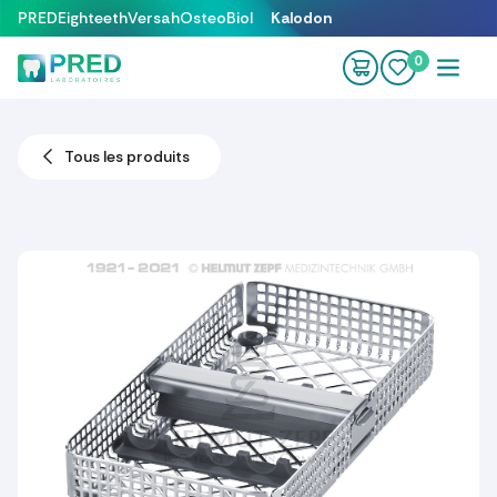
Se rendre au contenu
PRED
Eighteeth
Versah
OsteoBiol
Kalodon
0
Tous les produits