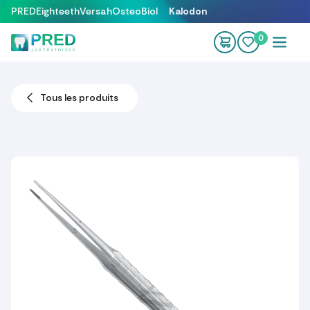
Se rendre au contenu
PRED
Eighteeth
Versah
OsteoBiol
Kalodon
0
Tous les produits