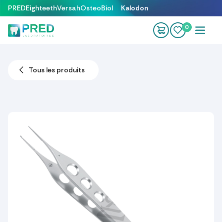
Se rendre au contenu
PRED
Eighteeth
Versah
OsteoBiol
Kalodon
0
Tous les produits