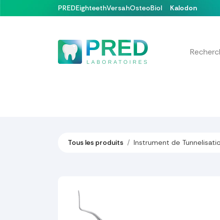
Se rendre au contenu
PRED
Eighteeth
Versah
OsteoBiol
Kalodon
Nos produits
Formations & Événements
Tous les produits
Instrument de Tunnelisatio