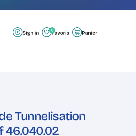
0
Sign in
Favoris
Panier
z-nous
Créer un compte
de Tunnelisation
f 46.040.02