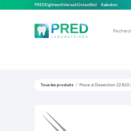
Se rendre au contenu
PRED
Eighteeth
Versah
OsteoBiol
Kalodon
Nos produits
Formations & Événements
Tous les produits
Pince à Dissection 22.810.