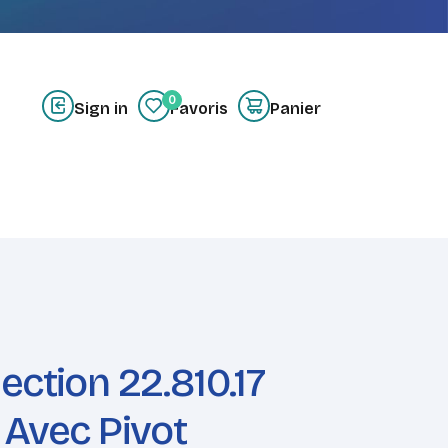
0
Sign in
Favoris
Panier
z-nous
Créer un compte
ection 22.810.17
 Avec Pivot