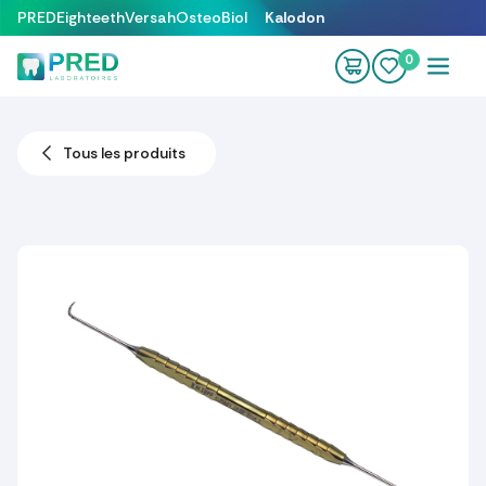
Se rendre au contenu
PRED
Eighteeth
Versah
OsteoBiol
Kalodon
0
Tous les produits