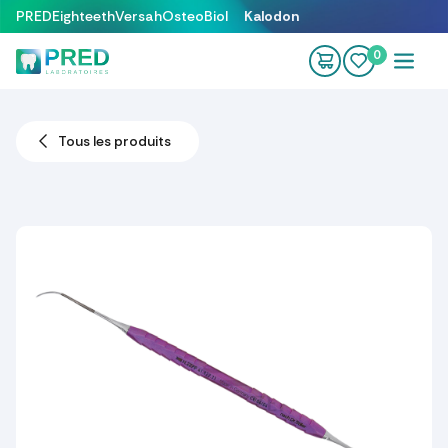
Se rendre au contenu
PRED
Eighteeth
Versah
OsteoBiol
Kalodon
0
Tous les produits