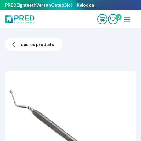
Se rendre au contenu
PRED
Eighteeth
Versah
OsteoBiol
Kalodon
0
Tous les produits