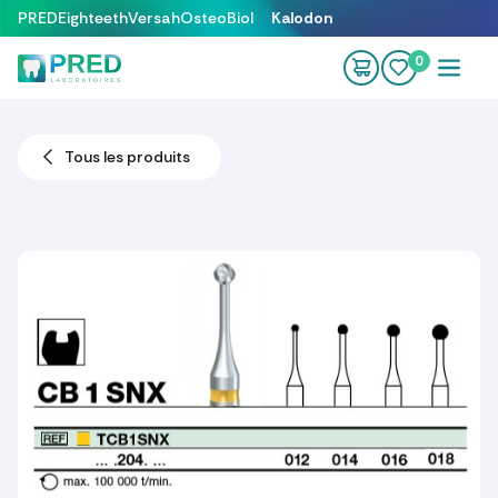
Se rendre au contenu
PRED
Eighteeth
Versah
OsteoBiol
Kalodon
0
Tous les produits