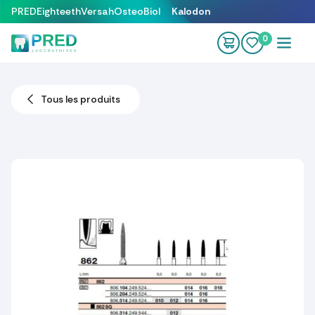
Se rendre au contenu
PRED
Eighteeth
Versah
OsteoBiol
Kalodon
0
Tous les produits