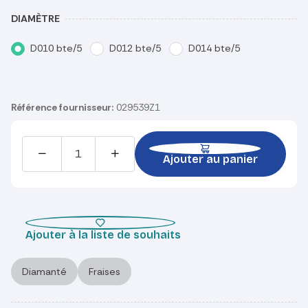
DIAMÈTRE
D010 bte/5
D012 bte/5
D014 bte/5
Référence fournisseur:
029539Z1
Ajouter au panier
Ajouter à la liste de souhaits
Diamanté
Fraises