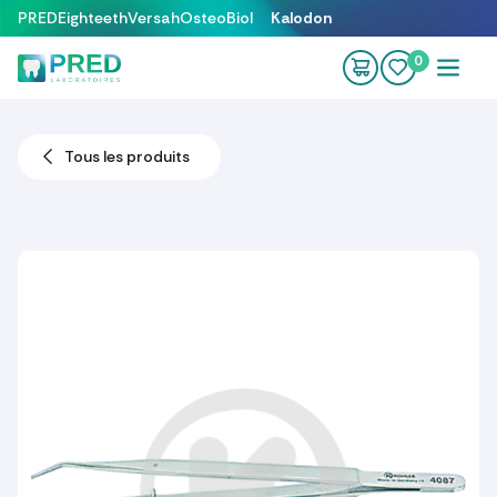
Se rendre au contenu
PRED
Eighteeth
Versah
OsteoBiol
Kalodon
0
Tous les produits