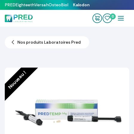
Se rendre au contenu
PRED
Eighteeth
Versah
OsteoBiol
Kalodon
0
Nos produits Laboratoires Pred
Nouveau !