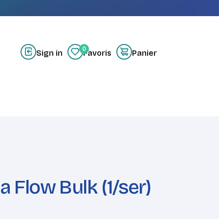
0
Sign in
Favoris
Panier
z-nous
Créer un compte
Flow Bulk (1/ser)