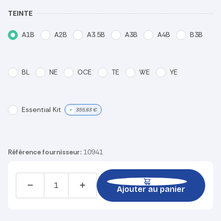
TEINTE
A1B
A2B
A3.5B
A3B
A4B
B3B
BL
NE
OCE
TE
WE
YE
Essential Kit
+
355,83
€
Référence fournisseur:
10941
Ajouter au panier