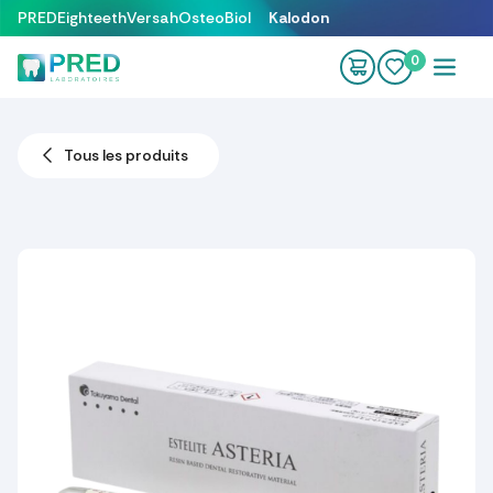
Se rendre au contenu
PRED
Eighteeth
Versah
OsteoBiol
Kalodon
0
Tous les produits