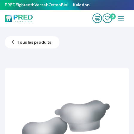
Se rendre au contenu
PRED
Eighteeth
Versah
OsteoBiol
Kalodon
0
Tous les produits