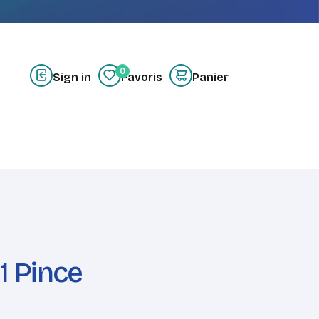
0
Sign in
Favoris
Panier
z-nous
Créer un compte
1 Pince