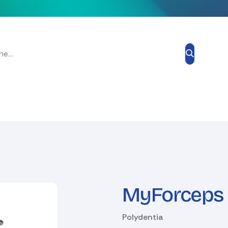
Grand Prix Esthétique
Blog
À propos de nous
Contacte
MyForceps 
Polydentia