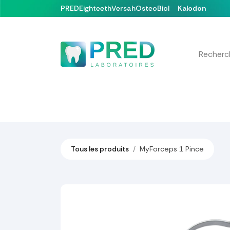
Se rendre au contenu
PRED
Eighteeth
Versah
OsteoBiol
Kalodon
Nos produits
Formations & Événements
Tous les produits
MyForceps 1 Pince