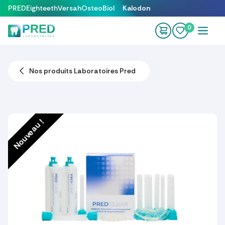
Se rendre au contenu
PRED
Eighteeth
Versah
OsteoBiol
Kalodon
0
Nos produits Laboratoires Pred
Nouveau !