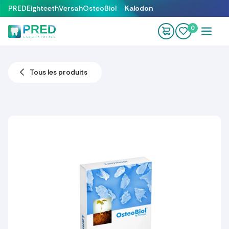
Se rendre au contenu
PRED
Eighteeth
Versah
OsteoBiol
Kalodon
0
Tous les produits