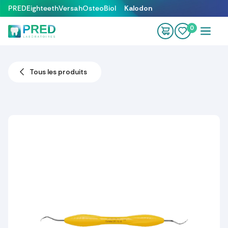
Se rendre au contenu
PRED
Eighteeth
Versah
OsteoBiol
Kalodon
0
Tous les produits