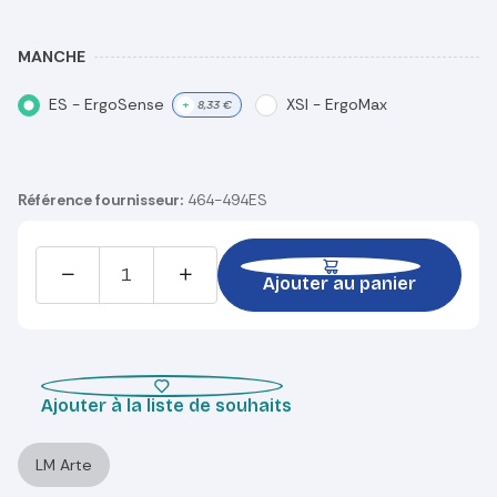
MANCHE
ES - ErgoSense
XSI - ErgoMax
+
8,33
€
Référence fournisseur:
464-494ES
Ajouter au panier
Ajouter à la liste de souhaits
LM Arte