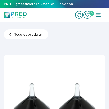
Se rendre au contenu
PRED
Eighteeth
Versah
OsteoBiol
Kalodon
0
Tous les produits