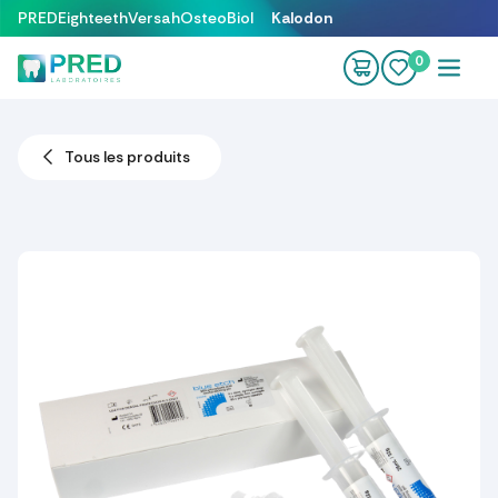
Se rendre au contenu
PRED
Eighteeth
Versah
OsteoBiol
Kalodon
0
Tous les produits