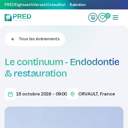
Se rendre au contenu
PRED
Eighteeth
Versah
OsteoBiol
Kalodon
0
Tous les événements
Le continuum - Endodontie
& restauration
15 octobre 2026
-
09:00
ORVAULT
,
France