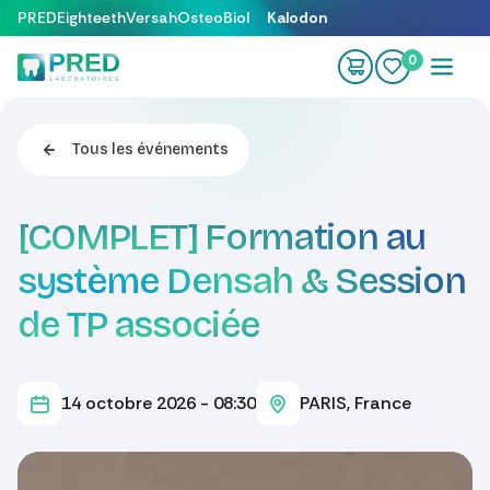
Se rendre au contenu
PRED
Eighteeth
Versah
OsteoBiol
Kalodon
0
Tous les événements
[COMPLET] Formation au
système Densah & Session
de TP associée
14 octobre 2026
-
08:30
PARIS
,
France