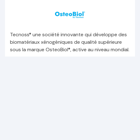
Tecnoss® une société innovante qui développe des
biomatériaux xénogéniques de qualité supérieure
sous la marque OsteoBiol®, active au niveau mondial.
W&H fabrique de l'instrumentation dentaire de très
haute qualité – turbines, contre-angles et pièces à
main, détartreurs piézo pour la prophylaxie, des
moteurs ...