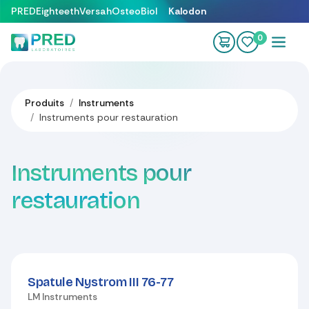
Se rendre au contenu
PRED
Eighteeth
Versah
OsteoBiol
Kalodon
0
Produits
Instruments
Instruments pour restauration
Instruments pour
restauration
Spatule Nystrom III 76-77
LM Instruments