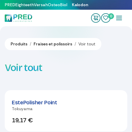
Se rendre au contenu
PRED
Eighteeth
Versah
OsteoBiol
Kalodon
0
Produits
Fraises et polissoirs
Voir tout
Voir tout
EstePolisher Point
Tokuyama
19,17
€