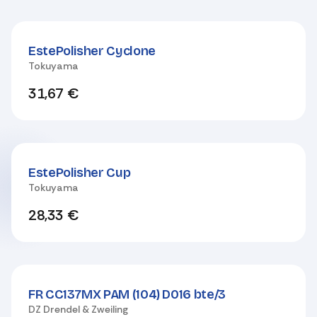
EstePolisher Cyclone
Tokuyama
31,67
€
EstePolisher Cup
Tokuyama
28,33
€
FR CC137MX PAM (104) D016 bte/3
DZ Drendel & Zweiling