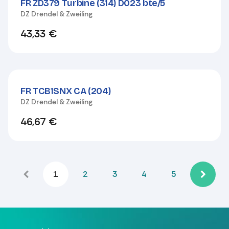
FR ZD379 Turbine (314) D023 bte/5
DZ Drendel & Zweiling
43,33
€
FR TCB1SNX CA (204)
DZ Drendel & Zweiling
46,67
€
1
2
3
4
5