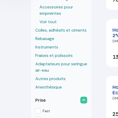
Accessoires pour
empreintes
Voir tout
Ho
Colles, adhésifs et ciments
2*
Rebasage
D
Instruments
Fraises et polissoirs
13
Adaptateurs pour seringue
air-eau
Autres produits
Ho
Anesthésique
Ec
D
Prise
Fast
25