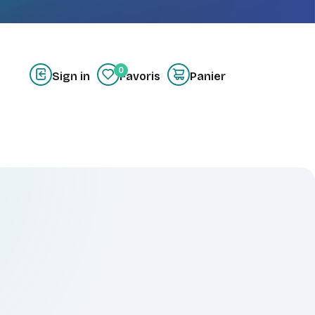
0
Sign in
Favoris
Panier
z-nous
Créer un compte