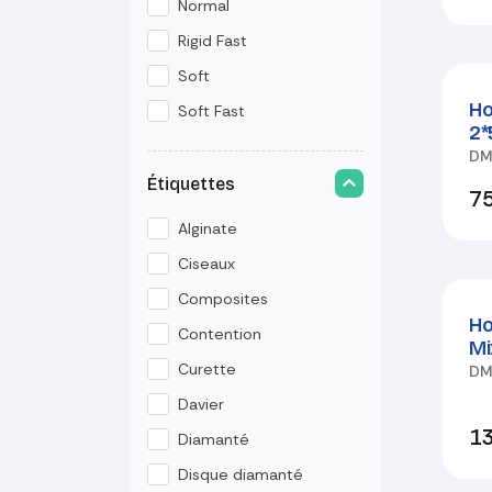
Normal
Rigid Fast
Soft
Ho
Soft Fast
2*
D
Étiquettes
75
Alginate
Ciseaux
Composites
Ho
Contention
Mi
Curette
D
Davier
13
Diamanté
Disque diamanté