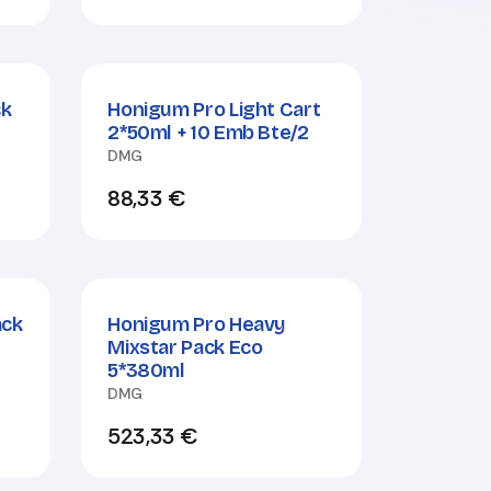
ck
Honigum Pro Light Cart
2*50ml + 10 Emb Bte/2
DMG
88,33
€
ack
Honigum Pro Heavy
Mixstar Pack Eco
5*380ml
DMG
523,33
€