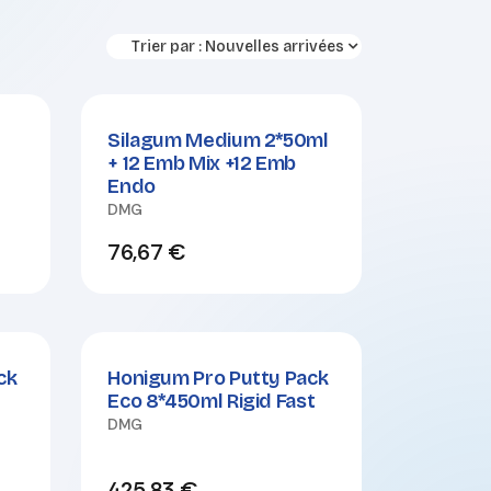
Trier par :
Nouvelles arrivées
l
Silagum Medium 2*50ml
+ 12 Emb Mix +12 Emb
Endo
DMG
76,67
€
ck
Honigum Pro Putty Pack
Eco 8*450ml Rigid Fast
DMG
425,83
€