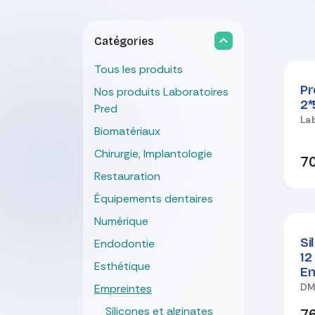
Catégories
Tous les produits
Nou
Pr
Nos produits Laboratoires
2*
Pred
La
Biomatériaux
Chirurgie, Implantologie
70
Restauration
Équipements dentaires
Numérique
Si
Endodontie
12
Esthétique
E
D
Empreintes
Silicones et alginates
76