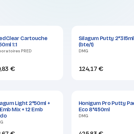
veau !
edClear Cartouche
Silagum Putty 2*315m
50ml 1:1
(bte/1)
boratoires PRED
DMG
,83
€
124,17
€
lagum Light 2*50ml +
Honigum Pro Putty Pa
 Emb Mix + 12 Emb
Eco 8*450ml
ndo
DMG
MG
,67
€
425,83
€