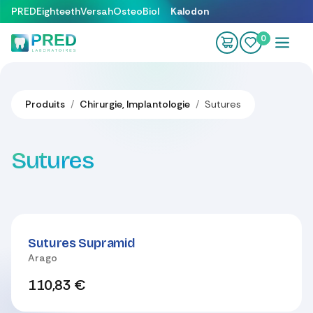
Se rendre au contenu
PRED
Eighteeth
Versah
OsteoBiol
Kalodon
0
Produits
Chirurgie, Implantologie
Sutures
Sutures
Sutures Supramid
Arago
110,83
€