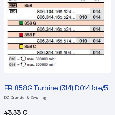
FR 858G Turbine (314) D014 bte/5
DZ Drendel & Zweiling
43,33
€