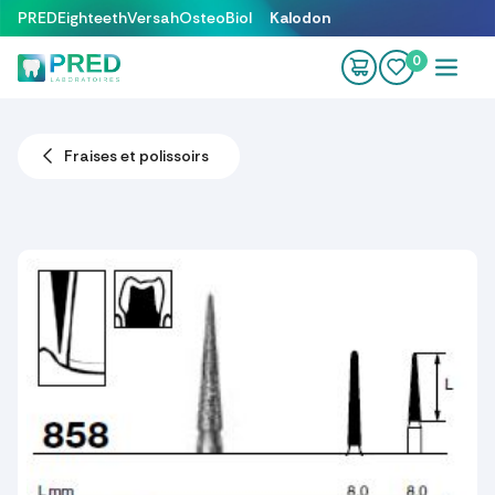
Se rendre au contenu
PRED
Eighteeth
Versah
OsteoBiol
Kalodon
0
Fraises et polissoirs