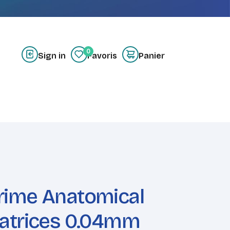
0
Sign in
Favoris
Panier
z-nous
Créer un compte
rime Anatomical
Matrices 0.04mm