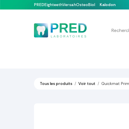
Se rendre au contenu
PRED
Eighteeth
Versah
OsteoBiol
Kalodon
Nos produits
Formations & Événements
Tous les produits
Voir tout
Quickmat Prim