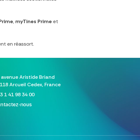
Prime
,
myTines Prime
et
nt en réassort.
 avenue Aristide Briand
118 Arcueil Cedex, France
3 1 41 98 34 00
ntactez-nous